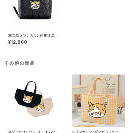
本革製メゾンカリン刺繍ミニウォ
レット
¥12,800
その他の商品
メゾンカリンランチトートバッグ
メゾンカリン・ギンガムチェックラ