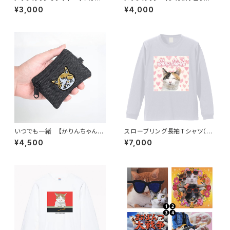
（ナチュラル）「デザインがかわい
ンチトートバッグ
¥3,000
¥4,000
いもん！」
いつでも一緒 【かりんちゃんの
スローブリング長袖Tシャツ（男
コインケース】
女兼用）ちゃいちゃんの「愛して
¥4,500
¥7,000
る」を受け取って♪