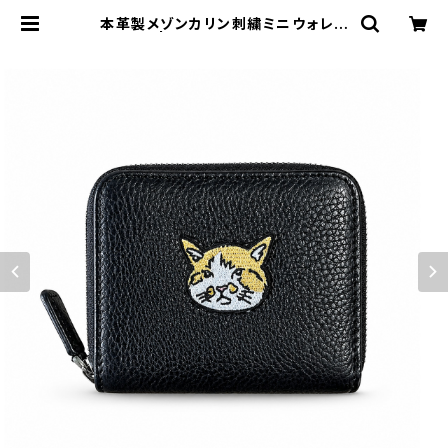
本革製メゾンカリン刺繍ミニウォレッ
ト | もしぬこショショップ